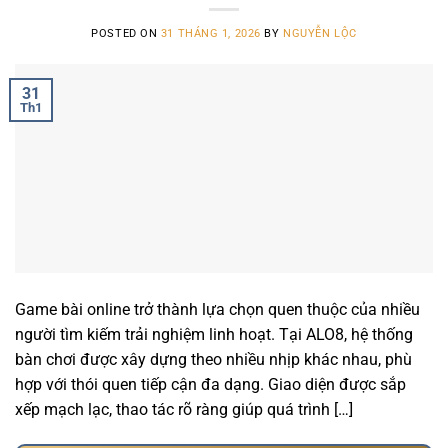
POSTED ON
31 THÁNG 1, 2026
BY
NGUYỄN LỘC
31
Th1
Game bài online trở thành lựa chọn quen thuộc của nhiều
người tìm kiếm trải nghiệm linh hoạt. Tại ALO8, hệ thống
bàn chơi được xây dựng theo nhiều nhịp khác nhau, phù
hợp với thói quen tiếp cận đa dạng. Giao diện được sắp
xếp mạch lạc, thao tác rõ ràng giúp quá trình […]