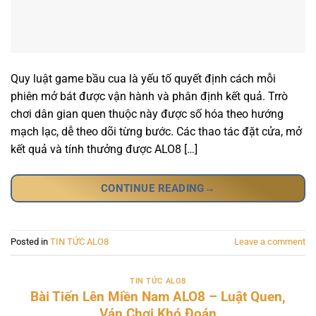
Quy luật game bầu cua là yếu tố quyết định cách mỗi
phiên mở bát được vận hành và phân định kết quả. Trrò
chơi dân gian quen thuộc này được số hóa theo hướng
mạch lạc, dễ theo dõi từng bước. Các thao tác đặt cửa, mở
kết quả và tính thưởng được ALO8 […]
CONTINUE READING
→
Posted in
TIN TỨC ALO8
Leave a comment
TIN TỨC ALO8
Bài Tiến Lên Miền Nam ALO8 – Luật Quen,
Ván Chơi Khó Đoán