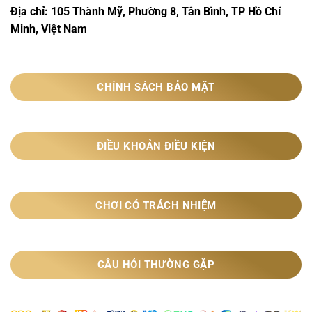
Địa chỉ: 105 Thành Mỹ, Phường 8, Tân Bình, TP Hồ Chí
Minh, Việt Nam
CHÍNH SÁCH BẢO MẬT
ĐIỀU KHOẢN ĐIỀU KIỆN
CHƠI CÓ TRÁCH NHIỆM
CÂU HỎI THƯỜNG GẶP