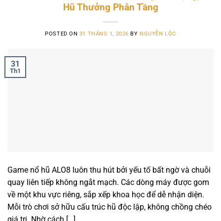
Hũ Thưởng Phân Tầng
POSTED ON
31 THÁNG 1, 2026
BY
NGUYỄN LỘC
31
Th1
Game nổ hũ ALO8 luôn thu hút bởi yếu tố bất ngờ và chuỗi
quay liên tiếp không ngắt mạch. Các dòng máy được gom
về một khu vực riêng, sắp xếp khoa học để dễ nhận diện.
Mỗi trò chơi sở hữu cấu trúc hũ độc lập, không chồng chéo
giá trị. Nhờ cách […]