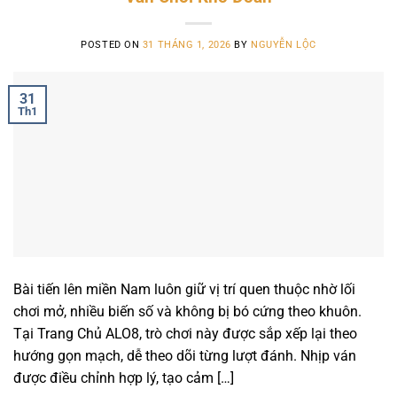
POSTED ON
31 THÁNG 1, 2026
BY
NGUYỄN LỘC
31
Th1
Bài tiến lên miền Nam luôn giữ vị trí quen thuộc nhờ lối
chơi mở, nhiều biến số và không bị bó cứng theo khuôn.
Tại Trang Chủ ALO8, trò chơi này được sắp xếp lại theo
hướng gọn mạch, dễ theo dõi từng lượt đánh. Nhịp ván
được điều chỉnh hợp lý, tạo cảm […]