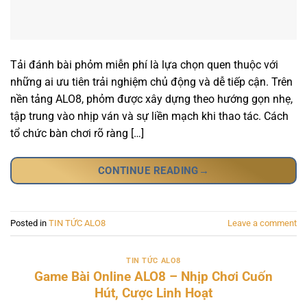
Tải đánh bài phỏm miễn phí là lựa chọn quen thuộc với
những ai ưu tiên trải nghiệm chủ động và dễ tiếp cận. Trên
nền tảng ALO8, phỏm được xây dựng theo hướng gọn nhẹ,
tập trung vào nhịp ván và sự liền mạch khi thao tác. Cách
tổ chức bàn chơi rõ ràng […]
CONTINUE READING
→
Posted in
TIN TỨC ALO8
Leave a comment
TIN TỨC ALO8
Game Bài Online ALO8 – Nhịp Chơi Cuốn
Hút, Cược Linh Hoạt