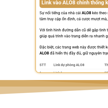
Link vào ALO8 chính thống k
Sự nổi tiếng của nhà cái
ALO8
kéo theo 
tâm truy cập ổn định, cá cược mượt mà,
Với tình hình đường dẫn cũ dễ gặp tình 
giúp quá trình vào trang diễn ra nhanh 
Đặc biệt, các trang web này được thiết k
ALO8
đã hiển thị đầy đủ, giữ nguyên tr
STT
Link dự phòng ALO8
Th
1
Link 1
3
2
Link 2
3
3
Link 3
4
4
Link 4
4
5
Link 5
5