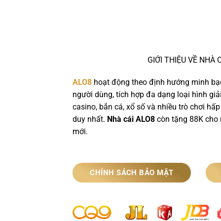
GIỚI THIỆU VỀ NHÀ 
ALO8
hoạt động theo định hướng minh bạc
người dùng, tích hợp đa dạng loại hình giải
casino, bắn cá, xổ số và nhiều trò chơi hấ
duy nhất.
Nhà cái ALO8
còn tặng 88K cho 
mới.
CHÍNH SÁCH BẢO MẬT