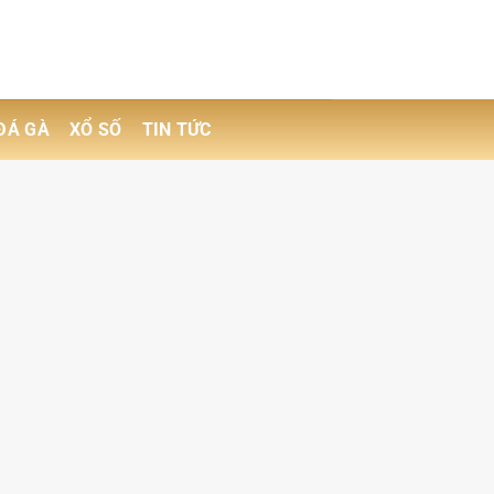
ĐÁ GÀ
XỔ SỐ
TIN TỨC