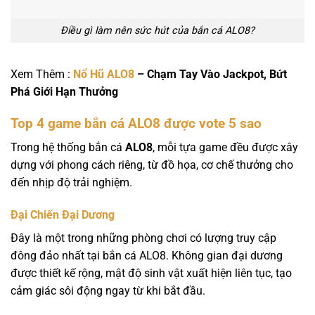
Điều gì làm nên sức hút của bắn cá ALO8?
Xem Thêm :
Nổ Hũ ALO8
– Chạm Tay Vào Jackpot, Bứt
Phá Giới Hạn Thưởng
Top 4 game bắn cá ALO8 được vote 5 sao
Trong hệ thống bắn cá
ALO8
, mỗi tựa game đều được xây
dựng với phong cách riêng, từ đồ họa, cơ chế thưởng cho
đến nhịp độ trải nghiệm.
Đại Chiến Đại Dương
Đây là một trong những phòng chơi có lượng truy cập
đông đảo nhất tại bắn cá ALO8. Không gian đại dương
được thiết kế rộng, mật độ sinh vật xuất hiện liên tục, tạo
cảm giác sôi động ngay từ khi bắt đầu.