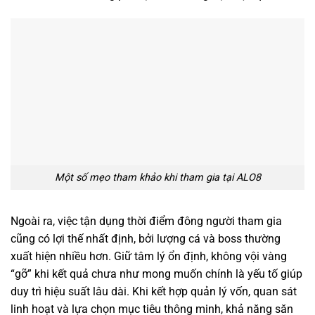
Một số mẹo tham khảo khi tham gia tại ALO8
Ngoài ra, việc tận dụng thời điểm đông người tham gia
cũng có lợi thế nhất định, bởi lượng cá và boss thường
xuất hiện nhiều hơn. Giữ tâm lý ổn định, không vội vàng
“gỡ” khi kết quả chưa như mong muốn chính là yếu tố giúp
duy trì hiệu suất lâu dài. Khi kết hợp quản lý vốn, quan sát
linh hoạt và lựa chọn mục tiêu thông minh, khả năng săn