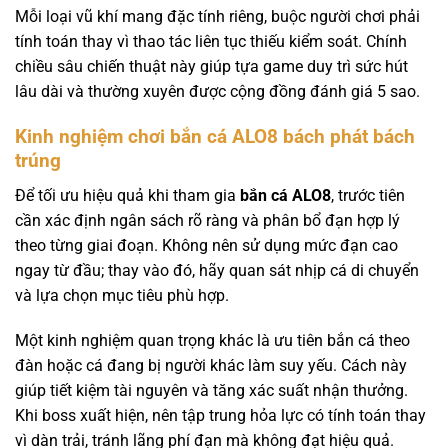
Mỗi loại vũ khí mang đặc tính riêng, buộc người chơi phải
tính toán thay vì thao tác liên tục thiếu kiểm soát. Chính
chiều sâu chiến thuật này giúp tựa game duy trì sức hút
lâu dài và thường xuyên được cộng đồng đánh giá 5 sao.
Kinh nghiệm chơi bắn cá ALO8 bách phát bách
trúng
Để tối ưu hiệu quả khi tham gia
bắn cá ALO8
, trước tiên
cần xác định ngân sách rõ ràng và phân bổ đạn hợp lý
theo từng giai đoạn. Không nên sử dụng mức đạn cao
ngay từ đầu; thay vào đó, hãy quan sát nhịp cá di chuyển
và lựa chọn mục tiêu phù hợp.
Một kinh nghiệm quan trọng khác là ưu tiên bắn cá theo
đàn hoặc cá đang bị người khác làm suy yếu. Cách này
giúp tiết kiệm tài nguyên và tăng xác suất nhận thưởng.
Khi boss xuất hiện, nên tập trung hỏa lực có tính toán thay
vì dàn trải, tránh lãng phí đạn mà không đạt hiệu quả.