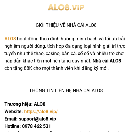
GIỚI THIỆU VỀ NHÀ CÁI ALO8
ALO8
hoạt động theo định hướng minh bạch và tối ưu trải
nghiệm người dùng, tích hợp đa dạng loại hình giải trí trực
tuyến như thể thao, casino, bắn cá, xổ số và nhiều trò chơi
hấp dẫn khác trên một nền tảng duy nhất.
Nhà cái ALO8
còn tặng 88K cho mọi thành viên khi đăng ký mới.
THÔNG TIN LIÊN HỆ NHÀ CÁI ALO8
Thương hiệu: ALO8
Website:
https://alo8.vip/
Email:
support@alo8.vip
Hotline: 0978 462 531