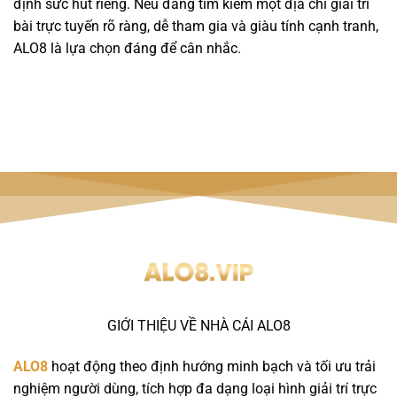
định sức hút riêng. Nếu đang tìm kiếm một địa chỉ giải trí
bài trực tuyến rõ ràng, dễ tham gia và giàu tính cạnh tranh,
ALO8 là lựa chọn đáng để cân nhắc.
GIỚI THIỆU VỀ NHÀ CÁI ALO8
ALO8
hoạt động theo định hướng minh bạch và tối ưu trải
nghiệm người dùng, tích hợp đa dạng loại hình giải trí trực