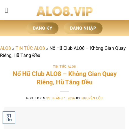
Skip
to
content
ĐĂNG KÝ
ĐĂNG NHẬP
ALO8
»
TIN TỨC ALO8
»
Nổ Hũ Club ALO8 – Không Gian Quay
Riêng, Hũ Tăng Đều
TIN TỨC ALO8
Nổ Hũ Club ALO8 – Không Gian Quay
Riêng, Hũ Tăng Đều
POSTED ON
31 THÁNG 1, 2026
BY
NGUYỄN LỘC
31
Th1