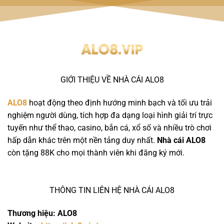
GIỚI THIỆU VỀ NHÀ CÁI ALO8
ALO8
hoạt động theo định hướng minh bạch và tối ưu trải
nghiệm người dùng, tích hợp đa dạng loại hình giải trí trực
tuyến như thể thao, casino, bắn cá, xổ số và nhiều trò chơi
hấp dẫn khác trên một nền tảng duy nhất.
Nhà cái ALO8
còn tặng 88K cho mọi thành viên khi đăng ký mới.
THÔNG TIN LIÊN HỆ NHÀ CÁI ALO8
Thương hiệu: ALO8