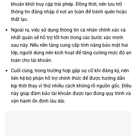
khoản khỏi truy cập trái phép. Đồng thời, nên lưu trữ
thông tin đăng nhập ở nơi an toàn để tránh quên hoặc
thất lạc.
Ngoài ra, việc sử dụng thông tin cá nhân chính xác và
nhất quán sẽ hỗ trợ tốt hơn trong các bước xác minh
sau này. Nếu nền tảng cung cấp tính năng bảo mật hai
lớp, người dùng nên kích hoạt để tăng cường mức độ an
toàn cho tài khoản.
Cuối cùng, trong trường hợp gặp sự cố khi đăng ký, nên
liên hệ bộ phận hỗ trợ chính thức để được hướng dẫn
kịp thời thay vì thử nhiều cách không rõ nguồn gốc. Điều
này giúp đảm bảo tài khoản được tạo đúng quy trình và
vận hành ổn định lâu dài.