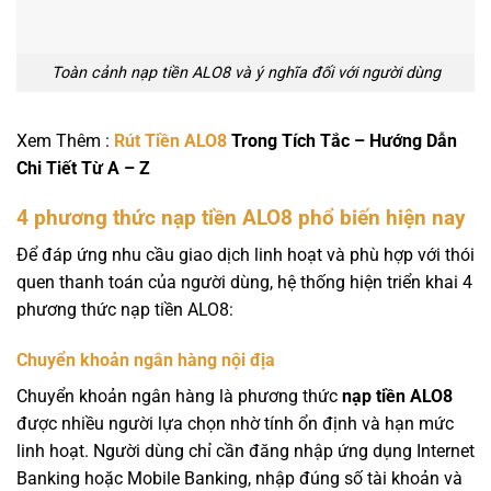
Toàn cảnh nạp tiền ALO8 và ý nghĩa đối với người dùng
Xem Thêm :
Rút Tiền ALO8
Trong Tích Tắc – Hướng Dẫn
Chi Tiết Từ A – Z
4 phương thức nạp tiền ALO8 phổ biến hiện nay
Để đáp ứng nhu cầu giao dịch linh hoạt và phù hợp với thói
quen thanh toán của người dùng, hệ thống hiện triển khai 4
phương thức nạp tiền ALO8:
Chuyển khoản ngân hàng nội địa
Chuyển khoản ngân hàng là phương thức
nạp tiền ALO8
được nhiều người lựa chọn nhờ tính ổn định và hạn mức
linh hoạt. Người dùng chỉ cần đăng nhập ứng dụng Internet
Banking hoặc Mobile Banking, nhập đúng số tài khoản và