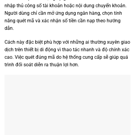
nhập thủ công số tài khoản hoặc nội dung chuyển khoản.
Người dùng chỉ cần mở ứng dụng ngân hàng, chọn tính
năng quét mã và xác nhận số tiền cần nạp theo hướng
dẫn.
Cách này đặc biệt phù hợp với những ai thường xuyên giao
dịch trên thiết bị di động vì thao tác nhanh và độ chính xác
cao. Việc quét đúng mã do hệ thống cung cấp sẽ giúp quá
trình đối soát diễn ra thuận lợi hơn.