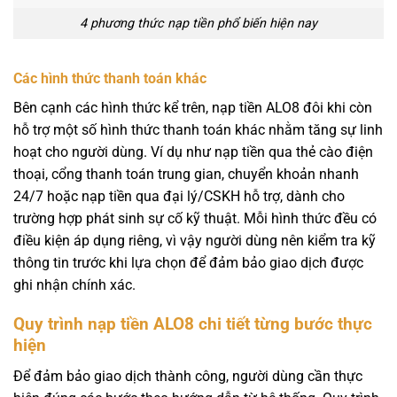
4 phương thức nạp tiền phổ biến hiện nay
Các hình thức thanh toán khác
Bên cạnh các hình thức kể trên, nạp tiền ALO8 đôi khi còn
hỗ trợ một số hình thức thanh toán khác nhằm tăng sự linh
hoạt cho người dùng. Ví dụ như nạp tiền qua thẻ cào điện
thoại, cổng thanh toán trung gian, chuyển khoản nhanh
24/7 hoặc nạp tiền qua đại lý/CSKH hỗ trợ, dành cho
trường hợp phát sinh sự cố kỹ thuật. Mỗi hình thức đều có
điều kiện áp dụng riêng, vì vậy người dùng nên kiểm tra kỹ
thông tin trước khi lựa chọn để đảm bảo giao dịch được
ghi nhận chính xác.
Quy trình nạp tiền ALO8 chi tiết từng bước thực
hiện
Để đảm bảo giao dịch thành công, người dùng cần thực