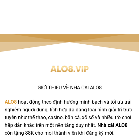
GIỚI THIỆU VỀ NHÀ CÁI ALO8
ALO8
hoạt động theo định hướng minh bạch và tối ưu trải
nghiệm người dùng, tích hợp đa dạng loại hình giải trí trực
tuyến như thể thao, casino, bắn cá, xổ số và nhiều trò chơi
hấp dẫn khác trên một nền tảng duy nhất.
Nhà cái ALO8
còn tặng 88K cho mọi thành viên khi đăng ký mới.