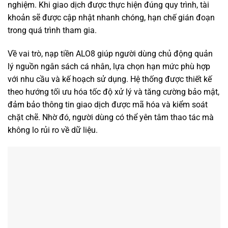
nghiệm. Khi giao dịch được thực hiện đúng quy trình, tài
khoản sẽ được cập nhật nhanh chóng, hạn chế gián đoạn
trong quá trình tham gia.
Về vai trò, nạp tiền ALO8 giúp người dùng chủ động quản
lý nguồn ngân sách cá nhân, lựa chọn hạn mức phù hợp
với nhu cầu và kế hoạch sử dụng. Hệ thống được thiết kế
theo hướng tối ưu hóa tốc độ xử lý và tăng cường bảo mật,
đảm bảo thông tin giao dịch được mã hóa và kiểm soát
chặt chẽ. Nhờ đó, người dùng có thể yên tâm thao tác mà
không lo rủi ro về dữ liệu.