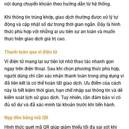
nội dung chuyển khoản theo hướng dẫn từ hệ thống.
Khi thông tin trùng khớp, giao dịch thường được xử lý tự
động và cập nhật số dư trong thời gian ngắn. Đây là hình
thức phù hợp với những ai ưu tiên sự an toàn và muốn
thực hiện giao dịch giá trị cao.
Thanh toán qua ví điện tử
Ví điện tử mang lại sự tiện lợi nhờ thao tác nhanh gọn
ngay trên điện thoại. Sau khi chọn phương thức phù hợp,
người dùng chỉ cần xác nhận thanh toán trong ứng dụng ví
đã liên kết là có thể hoàn tất giao dịch. Ưu điểm của cách
này là tiết kiệm thời gian, hạn chế nhập sai thông tin và dễ
kiểm soát lịch sử giao dịch. Tuy nhiên, cần đảm bảo ví có
đủ số dư và đã xác minh tài khoản trước khi tiến hành.
Nạp tiền bằng mã QR
Hình thức quét mã QR giúp giảm thiểu tối đa sai sót khi