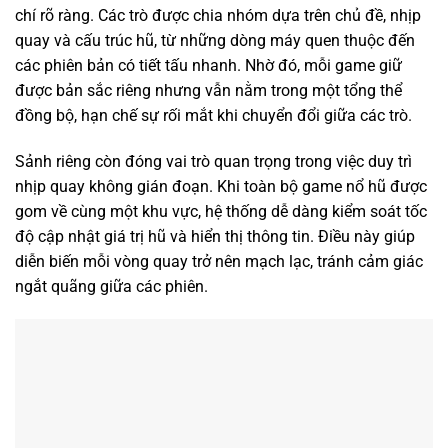
chí rõ ràng. Các trò được chia nhóm dựa trên chủ đề, nhịp
quay và cấu trúc hũ, từ những dòng máy quen thuộc đến
các phiên bản có tiết tấu nhanh. Nhờ đó, mỗi game giữ
được bản sắc riêng nhưng vẫn nằm trong một tổng thể
đồng bộ, hạn chế sự rối mắt khi chuyển đổi giữa các trò.
Sảnh riêng còn đóng vai trò quan trọng trong việc duy trì
nhịp quay không gián đoạn. Khi toàn bộ game nổ hũ được
gom về cùng một khu vực, hệ thống dễ dàng kiểm soát tốc
độ cập nhật giá trị hũ và hiển thị thông tin. Điều này giúp
diễn biến mỗi vòng quay trở nên mạch lạc, tránh cảm giác
ngắt quãng giữa các phiên.