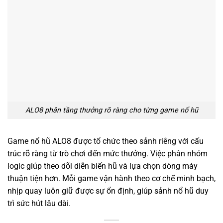
ALO8 phân tầng thưởng rõ ràng cho từng game nổ hũ
Game nổ hũ ALO8 được tổ chức theo sảnh riêng với cấu
trúc rõ ràng từ trò chơi đến mức thưởng. Việc phân nhóm
logic giúp theo dõi diễn biến hũ và lựa chọn dòng máy
thuận tiện hơn. Mỗi game vận hành theo cơ chế minh bạch,
nhịp quay luôn giữ được sự ổn định, giúp sảnh nổ hũ duy
trì sức hút lâu dài.