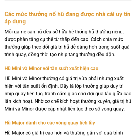
Các mức thưởng nổ hũ đang được nhà cái uy tín
áp dụng
Mỗi game săn hũ đều sở hữu hệ thống hũ thưởng riêng,
được phân tầng cụ thể từ thấp đến cao. Cách chia mức
thưởng giúp theo dõi giá trị hũ dễ dàng hơn trong suốt quá
trình quay, đồng thời tạo nhịp tăng thưởng đều đặn.
Hũ Mini và Minor với tần suất xuất hiện cao
Hũ Mini và Minor thường có giá trị vừa phải nhưng xuất
hiện với tần suất ổn định. Đây là lớp thưởng giúp duy trì
nhịp quay liên tục, tránh cảm giác chờ đợi quá lâu giữa các
lần kích hoạt. Nhờ cơ chế kích hoạt thường xuyên, giá trị hũ
Mini và Minor được cập nhật liên tục theo số vòng quay.
Hũ Major dành cho các vòng quay tích lũy
Hũ Major có giá trị cao hơn và thường gắn với quá trình