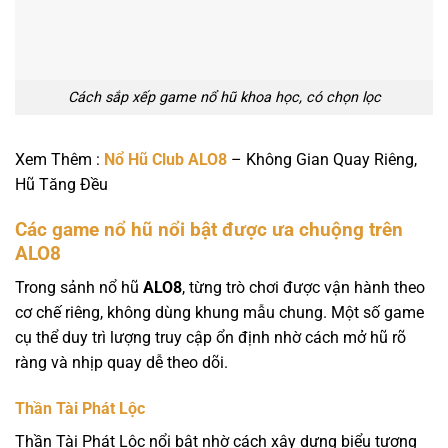
Cách sắp xếp game nổ hũ khoa học, có chọn lọc
Xem Thêm :
Nổ Hũ Club ALO8
– Không Gian Quay Riêng,
Hũ Tăng Đều
Các game nổ hũ nổi bật được ưa chuộng trên
ALO8
Trong sảnh nổ hũ
ALO8
, từng trò chơi được vận hành theo
cơ chế riêng, không dùng khung mẫu chung. Một số game
cụ thể duy trì lượng truy cập ổn định nhờ cách mở hũ rõ
ràng và nhịp quay dễ theo dõi.
Thần Tài Phát Lộc
Thần Tài Phát Lộc nổi bật nhờ cách xây dựng biểu tượng