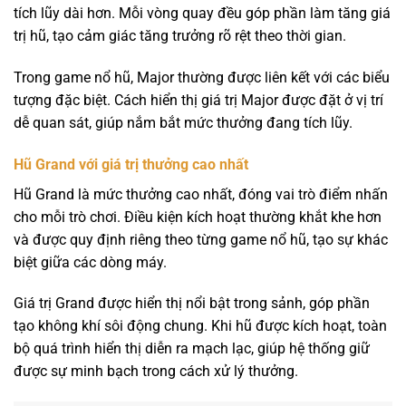
tích lũy dài hơn. Mỗi vòng quay đều góp phần làm tăng giá
trị hũ, tạo cảm giác tăng trưởng rõ rệt theo thời gian.
Trong game nổ hũ, Major thường được liên kết với các biểu
tượng đặc biệt. Cách hiển thị giá trị Major được đặt ở vị trí
dễ quan sát, giúp nắm bắt mức thưởng đang tích lũy.
Hũ Grand với giá trị thưởng cao nhất
Hũ Grand là mức thưởng cao nhất, đóng vai trò điểm nhấn
cho mỗi trò chơi. Điều kiện kích hoạt thường khắt khe hơn
và được quy định riêng theo từng game nổ hũ, tạo sự khác
biệt giữa các dòng máy.
Giá trị Grand được hiển thị nổi bật trong sảnh, góp phần
tạo không khí sôi động chung. Khi hũ được kích hoạt, toàn
bộ quá trình hiển thị diễn ra mạch lạc, giúp hệ thống giữ
được sự minh bạch trong cách xử lý thưởng.