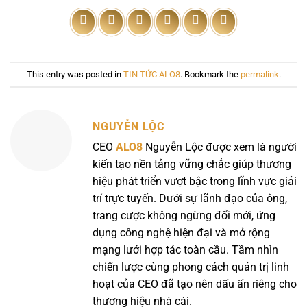
This entry was posted in
TIN TỨC ALO8
. Bookmark the
permalink
.
NGUYỄN LỘC
CEO
ALO8
Nguyễn Lộc được xem là người
kiến tạo nền tảng vững chắc giúp thương
hiệu phát triển vượt bậc trong lĩnh vực giải
trí trực tuyến. Dưới sự lãnh đạo của ông,
trang cược không ngừng đổi mới, ứng
dụng công nghệ hiện đại và mở rộng
mạng lưới hợp tác toàn cầu. Tầm nhìn
chiến lược cùng phong cách quản trị linh
hoạt của CEO đã tạo nên dấu ấn riêng cho
thương hiệu nhà cái.