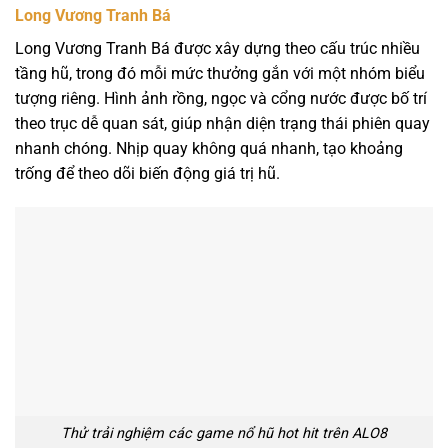
Long Vương Tranh Bá
Long Vương Tranh Bá được xây dựng theo cấu trúc nhiều
tầng hũ, trong đó mỗi mức thưởng gắn với một nhóm biểu
tượng riêng. Hình ảnh rồng, ngọc và cổng nước được bố trí
theo trục dễ quan sát, giúp nhận diện trạng thái phiên quay
nhanh chóng. Nhịp quay không quá nhanh, tạo khoảng
trống để theo dõi biến động giá trị hũ.
Thử trải nghiệm các game nổ hũ hot hit trên ALO8