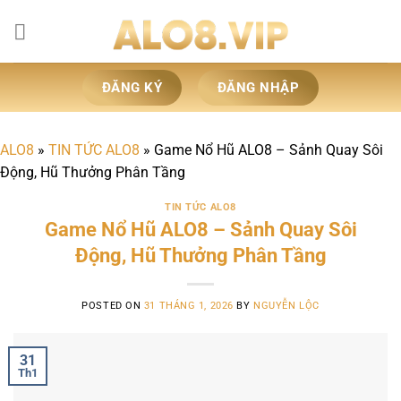
Skip
to
content
ĐĂNG KÝ
ĐĂNG NHẬP
ALO8
»
TIN TỨC ALO8
»
Game Nổ Hũ ALO8 – Sảnh Quay Sôi
Động, Hũ Thưởng Phân Tầng
TIN TỨC ALO8
Game Nổ Hũ ALO8 – Sảnh Quay Sôi
Động, Hũ Thưởng Phân Tầng
POSTED ON
31 THÁNG 1, 2026
BY
NGUYỄN LỘC
31
Th1