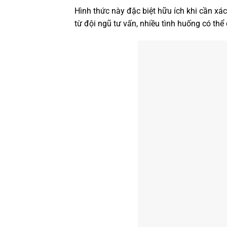
Hình thức này đặc biệt hữu ích khi cần xác
từ đội ngũ tư vấn, nhiều tình huống có thể