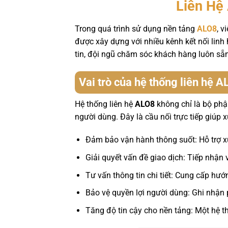
Liên Hệ
Trong quá trình sử dụng nền tảng
ALO8
, v
được xây dựng với nhiều kênh kết nối linh 
tin, đội ngũ chăm sóc khách hàng luôn sẵ
Vai trò của hệ thống liên hệ A
Hệ thống liên hệ
ALO8
không chỉ là bộ phận
người dùng. Đây là cầu nối trực tiếp giúp 
Đảm bảo vận hành thông suốt: Hỗ trợ xử
Giải quyết vấn đề giao dịch: Tiếp nhận 
Tư vấn thông tin chi tiết: Cung cấp hư
Bảo vệ quyền lợi người dùng: Ghi nhận 
Tăng độ tin cậy cho nền tảng: Một hệ t