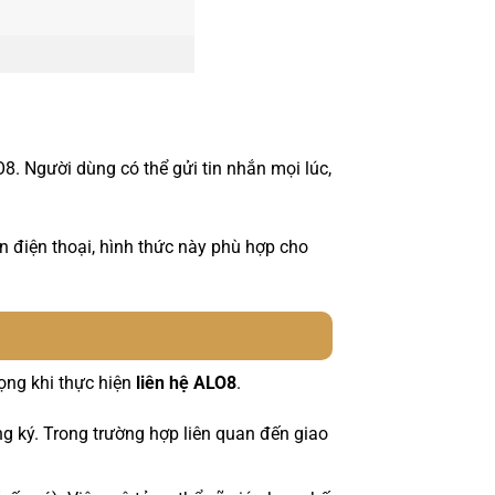
. Người dùng có thể gửi tin nhắn mọi lúc,
ên điện thoại, hình thức này phù hợp cho
rọng khi thực hiện
liên hệ ALO8
.
g ký. Trong trường hợp liên quan đến giao