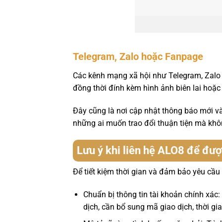
Telegram, Zalo hoặc Fanpage
Các kênh mạng xã hội như Telegram, Zalo h
đồng thời đính kèm hình ảnh biên lai hoặc
Đây cũng là nơi cập nhật thông báo mới và 
những ai muốn trao đổi thuận tiện mà khôn
Lưu ý khi liên hệ ALO8 để đượ
Để tiết kiệm thời gian và đảm bảo yêu cầu
Chuẩn bị thông tin tài khoản chính xác
dịch, cần bổ sung mã giao dịch, thời gi