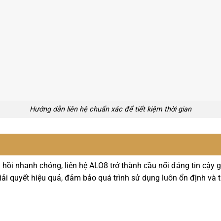
Hướng dẫn liên hệ chuẩn xác để tiết kiệm thời gian
 hồi nhanh chóng, liên hệ ALO8 trở thành cầu nối đáng tin cậy 
ải quyết hiệu quả, đảm bảo quá trình sử dụng luôn ổn định và t