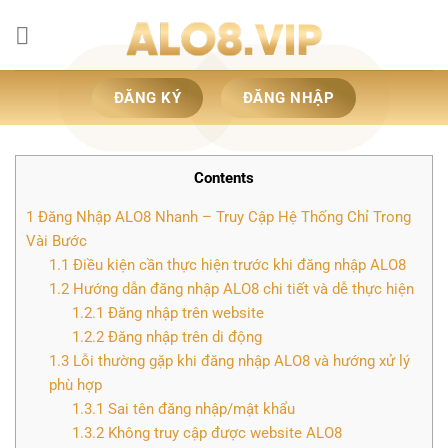
Skip
to
content
ĐĂNG KÝ
ĐĂNG NHẬP
Contents
1
Đăng Nhập ALO8 Nhanh – Truy Cập Hệ Thống Chỉ Trong
Vài Bước
1.1
Điều kiện cần thực hiện trước khi đăng nhập ALO8
1.2
Hướng dẫn đăng nhập ALO8 chi tiết và dễ thực hiện
1.2.1
Đăng nhập trên website
1.2.2
Đăng nhập trên di động
1.3
Lỗi thường gặp khi đăng nhập ALO8 và hướng xử lý
phù hợp
1.3.1
Sai tên đăng nhập/mật khẩu
1.3.2
Không truy cập được website ALO8