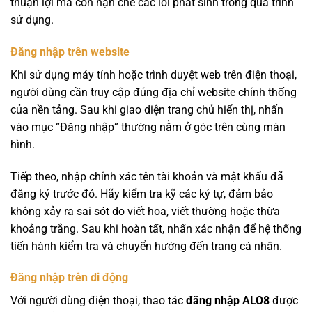
thuận lợi mà còn hạn chế các lỗi phát sinh trong quá trình
sử dụng.
Đăng nhập trên website
Khi sử dụng máy tính hoặc trình duyệt web trên điện thoại,
người dùng cần truy cập đúng địa chỉ website chính thống
của nền tảng. Sau khi giao diện trang chủ hiển thị, nhấn
vào mục “Đăng nhập” thường nằm ở góc trên cùng màn
hình.
Tiếp theo, nhập chính xác tên tài khoản và mật khẩu đã
đăng ký trước đó. Hãy kiểm tra kỹ các ký tự, đảm bảo
không xảy ra sai sót do viết hoa, viết thường hoặc thừa
khoảng trắng. Sau khi hoàn tất, nhấn xác nhận để hệ thống
tiến hành kiểm tra và chuyển hướng đến trang cá nhân.
Đăng nhập trên di động
Với người dùng điện thoại, thao tác
đăng nhập ALO8
được