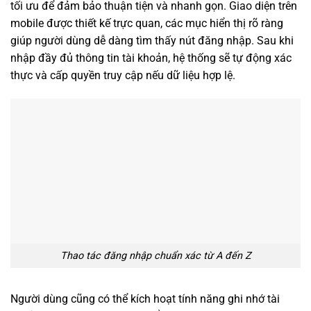
tối ưu để đảm bảo thuận tiện và nhanh gọn. Giao diện trên
mobile được thiết kế trực quan, các mục hiển thị rõ ràng
giúp người dùng dễ dàng tìm thấy nút đăng nhập. Sau khi
nhập đầy đủ thông tin tài khoản, hệ thống sẽ tự động xác
thực và cấp quyền truy cập nếu dữ liệu hợp lệ.
Thao tác đăng nhập chuẩn xác từ A đến Z
Người dùng cũng có thể kích hoạt tính năng ghi nhớ tài