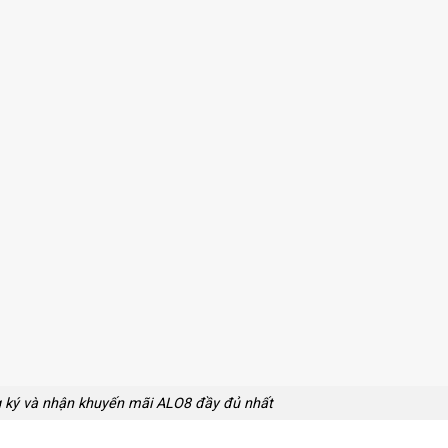
 ký và nhận khuyến mãi ALO8 đầy đủ nhất