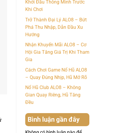
Khởi Đầu Thông Minh Trước
Khi Chơi
Trở Thành Đại Lý ALO8 – Bứt
Phá Thu Nhập, Dẫn Đầu Xu
Hướng
Nhận Khuyến Mãi ALO8 – Cơ
Hội Gia Tăng Giá Trị Khi Tham
Gia
Cách Chơi Game Nổ Hũ ALO8
– Quay Đúng Nhịp, Hũ Mở Rõ
Nổ Hũ Club ALO8 – Không
Gian Quay Riêng, Hũ Tăng
Đều
Bình luận gần đây
ử
Không có bình luận nào để