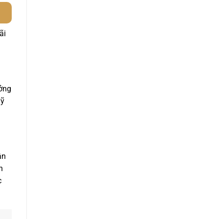
ãi
ưởng
uỹ
ân
n
c