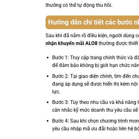
thưởng có thể tự động thu hồi.
Hướng dẫn chi tiết các bước 
Sau khi đã nắm rõ điều kiện, người dùng có
nhận khuyến mãi ALO8
thường được thiết 
Bước 1: Truy cập trang chính thức và đă
để đảm bảo không bị giới hạn chức nă
Bước 2: Tại giao diện chính, tìm đến 
đang áp dụng sẽ được hiển thị kèm nội d
lực.
Bước 3: Tùy theo nhu cầu và khả năng t
cân nhắc kỹ mức doanh thu yêu cầu sẽ g
Bước 4: Sau khi chọn chương trình mon
yêu cầu nhập mã ưu đãi hoặc liên hệ bộ