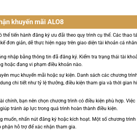
nhận khuyến mãi ALO8
 thể tiến hành đăng ký ưu đãi theo quy trình cụ thể. Các thao t
kế đơn giản, dễ thực hiện ngay trên giao diện tài khoản cá nhân
ng nhập bằng thông tin đã đăng ký. Kiểm tra trạng thái tài kho
ng hoặc đang vi phạm điều khoản nào.
chuyên mục khuyến mãi hoặc sự kiện. Danh sách các chương trìn
ung chi tiết như tỷ lệ thưởng, điều kiện tham gia và thời gian h
ài chính, bạn nên chọn chương trình có điều kiện phù hợp. Việc
iúp tránh áp lực trong quá trình hoàn thành điều kiện.
g muốn, nhấn nút đăng ký hoặc kích hoạt. Một số chương trình
 phận hỗ trợ để xác nhận tham gia.