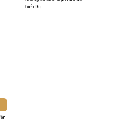
hiển thị.
yền