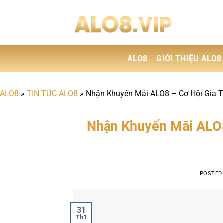
Skip
to
content
ALO8
GIỚI THIỆU ALO8
ALO8
»
TIN TỨC ALO8
»
Nhận Khuyến Mãi ALO8 – Cơ Hội Gia T
Nhận Khuyến Mãi ALO8
POSTED
31
Th1