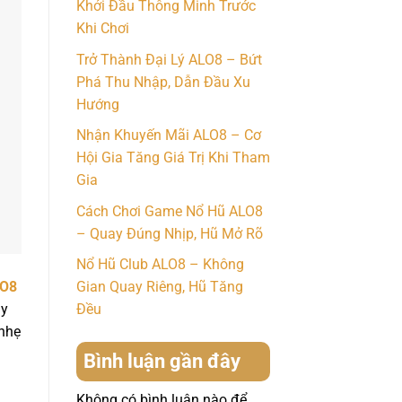
Khởi Đầu Thông Minh Trước
Khi Chơi
Trở Thành Đại Lý ALO8 – Bứt
Phá Thu Nhập, Dẫn Đầu Xu
Hướng
Nhận Khuyến Mãi ALO8 – Cơ
Hội Gia Tăng Giá Trị Khi Tham
Gia
Cách Chơi Game Nổ Hũ ALO8
– Quay Đúng Nhịp, Hũ Mở Rõ
Nổ Hũ Club ALO8 – Không
O8
Gian Quay Riêng, Hũ Tăng
ay
Đều
 nhẹ
Bình luận gần đây
Không có bình luận nào để