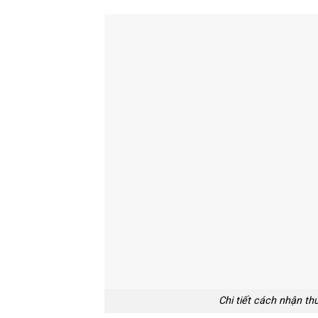
Chi tiết cách nhận t