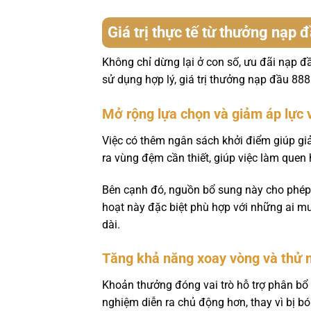
Giá trị thực tế từ thưởng nạp
Không chỉ dừng lại ở con số, ưu đãi nạp đ
sử dụng hợp lý, giá trị thưởng nạp đầu 88
Mở rộng lựa chọn và giảm áp lực
Việc có thêm ngân sách khởi điểm giúp gi
ra vùng đệm cần thiết, giúp việc làm quen
Bên cạnh đó, nguồn bổ sung này cho phép 
hoạt này đặc biệt phù hợp với những ai mu
dài.
Tăng khả năng xoay vòng và thử
Khoản thưởng đóng vai trò hỗ trợ phân bổ 
nghiệm diễn ra chủ động hơn, thay vì bị b