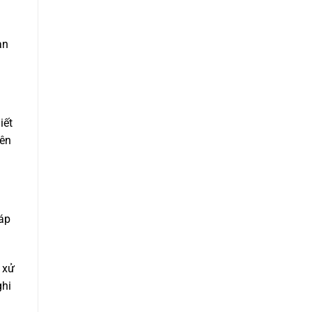
an
iết
iên
đáp
 xử
ghi