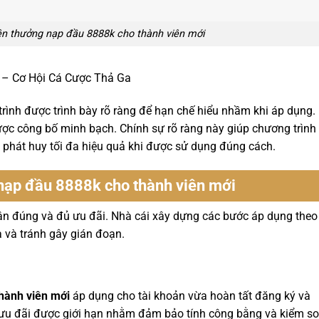
ện thưởng nạp đầu 8888k cho thành viên mới
– Cơ Hội Cá Cược Thả Ga
rình được trình bày rõ ràng để hạn chế hiểu nhầm khi áp dụng.
được công bố minh bạch. Chính sự rõ ràng này giúp chương trình
phát huy tối đa hiệu quả khi được sử dụng đúng cách.
nạp đầu 8888k cho thành viên mới
hận đúng và đủ ưu đãi. Nhà cái xây dựng các bước áp dụng theo
 và tránh gây gián đoạn.
hành viên mới
áp dụng cho tài khoản vừa hoàn tất đăng ký và
i ưu đãi được giới hạn nhằm đảm bảo tính công bằng và kiểm so