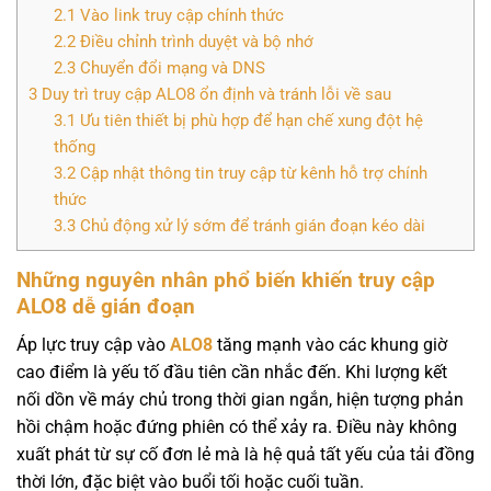
2.1
Vào link truy cập chính thức
2.2
Điều chỉnh trình duyệt và bộ nhớ
2.3
Chuyển đổi mạng và DNS
3
Duy trì truy cập ALO8 ổn định và tránh lỗi về sau
3.1
Ưu tiên thiết bị phù hợp để hạn chế xung đột hệ
thống
3.2
Cập nhật thông tin truy cập từ kênh hỗ trợ chính
thức
3.3
Chủ động xử lý sớm để tránh gián đoạn kéo dài
Những nguyên nhân phổ biến khiến truy cập
ALO8 dễ gián đoạn
Áp lực truy cập vào
ALO8
tăng mạnh vào các khung giờ
cao điểm là yếu tố đầu tiên cần nhắc đến. Khi lượng kết
nối dồn về máy chủ trong thời gian ngắn, hiện tượng phản
hồi chậm hoặc đứng phiên có thể xảy ra. Điều này không
xuất phát từ sự cố đơn lẻ mà là hệ quả tất yếu của tải đồng
thời lớn, đặc biệt vào buổi tối hoặc cuối tuần.