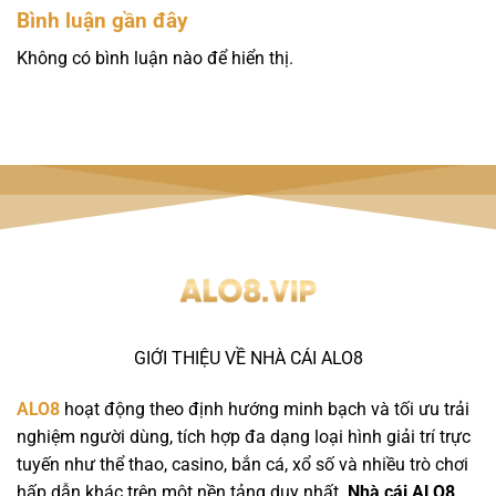
Bình luận gần đây
Không có bình luận nào để hiển thị.
GIỚI THIỆU VỀ NHÀ CÁI ALO8
ALO8
hoạt động theo định hướng minh bạch và tối ưu trải
nghiệm người dùng, tích hợp đa dạng loại hình giải trí trực
tuyến như thể thao, casino, bắn cá, xổ số và nhiều trò chơi
hấp dẫn khác trên một nền tảng duy nhất.
Nhà cái ALO8