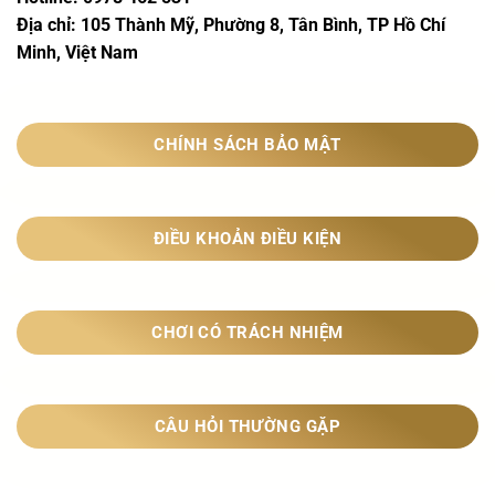
Địa chỉ: 105 Thành Mỹ, Phường 8, Tân Bình, TP Hồ Chí
Minh, Việt Nam
CHÍNH SÁCH BẢO MẬT
ĐIỀU KHOẢN ĐIỀU KIỆN
CHƠI CÓ TRÁCH NHIỆM
CÂU HỎI THƯỜNG GẶP