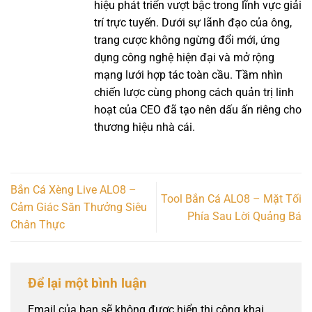
hiệu phát triển vượt bậc trong lĩnh vực giải
trí trực tuyến. Dưới sự lãnh đạo của ông,
trang cược không ngừng đổi mới, ứng
dụng công nghệ hiện đại và mở rộng
mạng lưới hợp tác toàn cầu. Tầm nhìn
chiến lược cùng phong cách quản trị linh
hoạt của CEO đã tạo nên dấu ấn riêng cho
thương hiệu nhà cái.
Bắn Cá Xèng Live ALO8 –
Tool Bắn Cá ALO8 – Mặt Tối
Cảm Giác Săn Thưởng Siêu
Phía Sau Lời Quảng Bá
Chân Thực
Để lại một bình luận
Email của bạn sẽ không được hiển thị công khai.