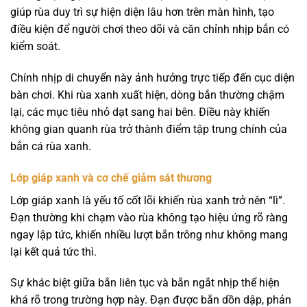
giúp rùa duy trì sự hiện diện lâu hơn trên màn hình, tạo
điều kiện để người chơi theo dõi và căn chỉnh nhịp bắn có
kiểm soát.
Chính nhịp di chuyển này ảnh hưởng trực tiếp đến cục diện
bàn chơi. Khi rùa xanh xuất hiện, dòng bắn thường chậm
lại, các mục tiêu nhỏ dạt sang hai bên. Điều này khiến
không gian quanh rùa trở thành điểm tập trung chính của
bắn cá rùa xanh.
Lớp giáp xanh và cơ chế giảm sát thương
Lớp giáp xanh là yếu tố cốt lõi khiến rùa xanh trở nên “lì”.
Đạn thường khi chạm vào rùa không tạo hiệu ứng rõ ràng
ngay lập tức, khiến nhiều lượt bắn trông như không mang
lại kết quả tức thì.
Sự khác biệt giữa bắn liên tục và bắn ngắt nhịp thể hiện
khá rõ trong trường hợp này. Đạn được bắn dồn dập, phản