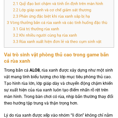
2.1
Quỹ đạo bơi chậm và tính ổn định trên màn hình
2.2
Lớp giáp xanh và cơ chế giảm sát thương
2.3
Phản ứng đặc biệt khi rùa xanh sắp bị hạ
3
Vòng thưởng bắn cá rùa xanh và các tình huống đặc thù
3.1
Giá trị thưởng rùa xanh
3.2
Khi nhiều người cùng hạ rùa xanh
3.3
Rùa xanh xuất hiện đơn lẻ và theo cụm sinh vật
Vai trò sinh vật phòng thủ cao trong game bắn
cá rùa xanh
Trong bắn cá
ALO8
, rùa xanh được xây dựng như một sinh
vật mang tính biểu tượng cho lớp mục tiêu phòng thủ cao.
Tạo hình rùa lớn, lớp giáp dày và chuyển động chậm khiến
sự xuất hiện của rùa xanh luôn tạo điểm nhấn rõ rệt trên
màn hình. Trong bàn chơi có rùa, nhịp bắn thường thay đổi
theo hướng tập trung và thận trọng hơn.
Lý do rùa xanh được xếp vào nhóm “lì đòn” không chỉ nằm