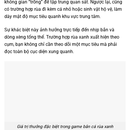
không gian “trống” để tập trung quan sát. Ngược lại, cũng
có trường hợp rùa đi kèm cá nhỏ hoặc sinh vật hộ vệ, làm
dày mật độ mục tiêu quanh khu vực trung tâm.
Sự khác biệt này ảnh hưởng trực tiếp đến nhịp bắn và
dòng xèng tổng thể. Trường hợp rùa xanh xuất hiện theo
cụm, bạn không chỉ cần theo dõi một mục tiêu mà phải
đọc toàn bộ cục diện xung quanh.
Giá trị thưởng đặc biệt trong game bắn cá rùa xanh