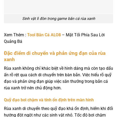
Sinh vật lì đòn trong game bắn cá rùa xanh
Xem Thêm :
Tool Bắn Cá ALO8
– Mặt Tối Phía Sau Lời
Quảng Bá
Đặc điểm di chuyển và phản ứng đạn của rùa
xanh
Rùa xanh không chỉ khác biệt về hình dáng mà còn tạo dấu
ấn rõ rệt qua cách di chuyển trên bàn bắn. Việc hiểu rõ quỹ
đạo và phản ứng đạn giúp việc săn thưởng trong bắn cá
rùa xanh trở nên chủ động hơn.
Quỹ đạo bơi chậm và tính ổn định trên màn hình
Rùa xanh di chuyển theo quỹ đạo khá ổn định, hiếm khi đổi
hướng đột ngột như các sinh vật nhỏ. Tốc độ bơi chậm