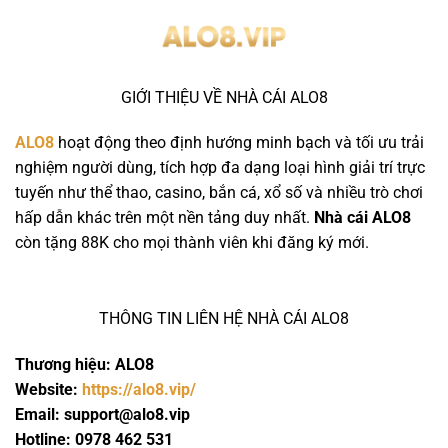
GIỚI THIỆU VỀ NHÀ CÁI ALO8
ALO8
hoạt động theo định hướng minh bạch và tối ưu trải
nghiệm người dùng, tích hợp đa dạng loại hình giải trí trực
tuyến như thể thao, casino, bắn cá, xổ số và nhiều trò chơi
hấp dẫn khác trên một nền tảng duy nhất.
Nhà cái ALO8
còn tặng 88K cho mọi thành viên khi đăng ký mới.
THÔNG TIN LIÊN HỆ NHÀ CÁI ALO8
Thương hiệu: ALO8
Website:
https://alo8.vip/
Email:
support@alo8.vip
Hotline: 0978 462 531