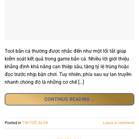
Tool bắn cá thường được nhắc đến như một lối tắt giúp
kiểm soát kết quả trong game bắn cá. Nhiều lời giới thiệu
khẳng định khả năng can thiệp sâu, tăng tỷ lệ trúng hoặc
đọc trước nhịp bàn chơi. Tuy nhiên, phía sau sự lan truyền
nhanh chóng đó là những cơ chế […]
CONTINUE READING
→
Posted in
TIN TỨC ALO8
Leave a comment