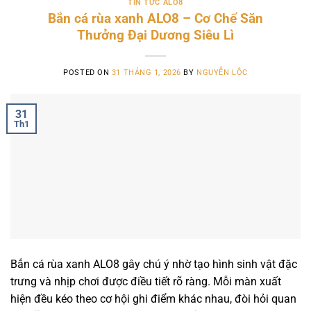
TIN TỨC ALO8
Bắn cá rùa xanh ALO8 – Cơ Chế Săn
Thưởng Đại Dương Siêu Lì
POSTED ON
31 THÁNG 1, 2026
BY
NGUYỄN LỘC
31
Th1
Bắn cá rùa xanh ALO8 gây chú ý nhờ tạo hình sinh vật đặc
trưng và nhịp chơi được điều tiết rõ ràng. Mỗi màn xuất
hiện đều kéo theo cơ hội ghi điểm khác nhau, đòi hỏi quan