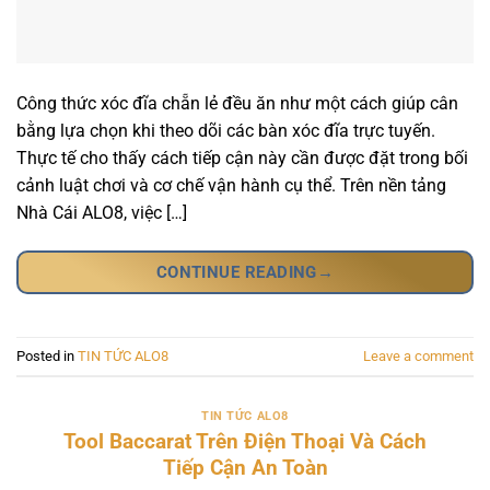
Công thức xóc đĩa chẵn lẻ đều ăn như một cách giúp cân
bằng lựa chọn khi theo dõi các bàn xóc đĩa trực tuyến.
Thực tế cho thấy cách tiếp cận này cần được đặt trong bối
cảnh luật chơi và cơ chế vận hành cụ thể. Trên nền tảng
Nhà Cái ALO8, việc […]
CONTINUE READING
→
Posted in
TIN TỨC ALO8
Leave a comment
TIN TỨC ALO8
Tool Baccarat Trên Điện Thoại Và Cách
Tiếp Cận An Toàn