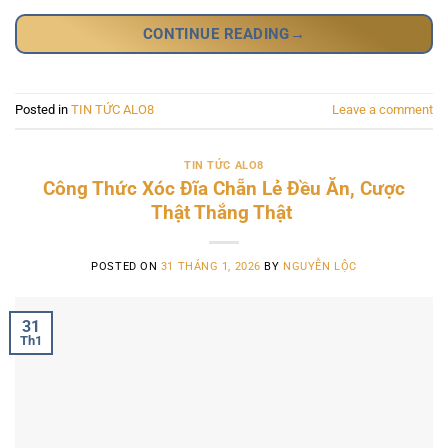
CONTINUE READING
→
Posted in
TIN TỨC ALO8
Leave a comment
TIN TỨC ALO8
Công Thức Xóc Đĩa Chẵn Lẻ Đều Ăn, Cược
Thật Thắng Thật
POSTED ON
31 THÁNG 1, 2026
BY
NGUYỄN LỘC
31
Th1