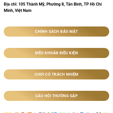
Địa chỉ: 105 Thành Mỹ, Phường 8, Tân Bình, TP Hồ Chí
Minh, Việt Nam
CHÍNH SÁCH BẢO MẬT
ĐIỀU KHOẢN ĐIỀU KIỆN
CHƠI CÓ TRÁCH NHIỆM
CÂU HỎI THƯỜNG GẶP