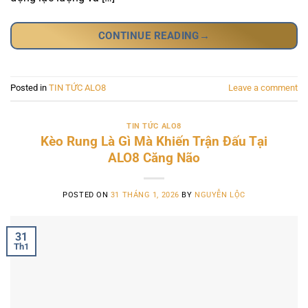
CONTINUE READING
→
Posted in
TIN TỨC ALO8
Leave a comment
TIN TỨC ALO8
Kèo Rung Là Gì Mà Khiến Trận Đấu Tại
ALO8 Căng Não
POSTED ON
31 THÁNG 1, 2026
BY
NGUYỄN LỘC
31
Th1