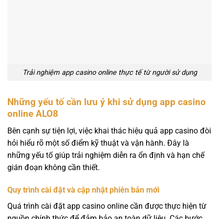
Trải nghiệm app casino online thực tế từ người sử dụng
Những yếu tố cần lưu ý khi sử dụng app casino
online ALO8
Bên cạnh sự tiện lợi, việc khai thác hiệu quả app casino đòi
hỏi hiểu rõ một số điểm kỹ thuật và vận hành. Đây là
những yếu tố giúp trải nghiệm diễn ra ổn định và hạn chế
gián đoạn không cần thiết.
Quy trình cài đặt và cập nhật phiên bản mới
Quá trình cài đặt app casino online cần được thực hiện từ
nguồn chính thức để đảm bảo an toàn dữ liệu. Các bước