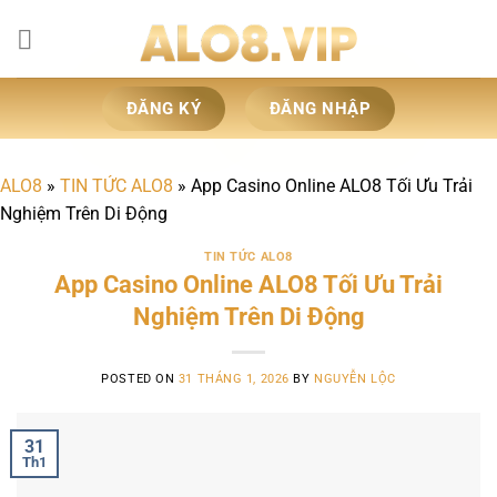
Skip
to
content
ĐĂNG KÝ
ĐĂNG NHẬP
ALO8
»
TIN TỨC ALO8
»
App Casino Online ALO8 Tối Ưu Trải
Nghiệm Trên Di Động
TIN TỨC ALO8
App Casino Online ALO8 Tối Ưu Trải
Nghiệm Trên Di Động
POSTED ON
31 THÁNG 1, 2026
BY
NGUYỄN LỘC
31
Th1