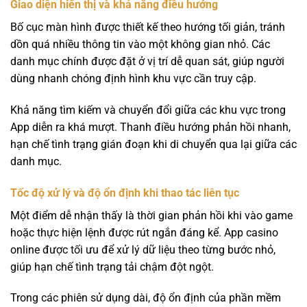
Giao diện hiển thị và khả năng điều hướng
Bố cục màn hình được thiết kế theo hướng tối giản, tránh
dồn quá nhiều thông tin vào một không gian nhỏ. Các
danh mục chính được đặt ở vị trí dễ quan sát, giúp người
dùng nhanh chóng định hình khu vực cần truy cập.
Khả năng tìm kiếm và chuyển đổi giữa các khu vực trong
App diễn ra khá mượt. Thanh điều hướng phản hồi nhanh,
hạn chế tình trạng gián đoạn khi di chuyển qua lại giữa các
danh mục.
Tốc độ xử lý và độ ổn định khi thao tác liên tục
Một điểm dễ nhận thấy là thời gian phản hồi khi vào game
hoặc thực hiện lệnh được rút ngắn đáng kể. App casino
online được tối ưu để xử lý dữ liệu theo từng bước nhỏ,
giúp hạn chế tình trạng tải chậm đột ngột.
Trong các phiên sử dụng dài, độ ổn định của phần mềm