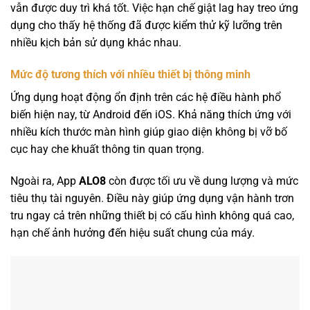
vẫn được duy trì khá tốt. Việc hạn chế giật lag hay treo ứng
dụng cho thấy hệ thống đã được kiểm thử kỹ lưỡng trên
nhiều kịch bản sử dụng khác nhau.
Mức độ tương thích với nhiều thiết bị thông minh
Ứng dụng hoạt động ổn định trên các hệ điều hành phổ
biến hiện nay, từ Android đến iOS. Khả năng thích ứng với
nhiều kích thước màn hình giúp giao diện không bị vỡ bố
cục hay che khuất thông tin quan trọng.
Ngoài ra, App
ALO8
còn được tối ưu về dung lượng và mức
tiêu thụ tài nguyên. Điều này giúp ứng dụng vận hành trơn
tru ngay cả trên những thiết bị có cấu hình không quá cao,
hạn chế ảnh hưởng đến hiệu suất chung của máy.