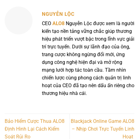
NGUYỄN LỘC
CEO
ALO8
Nguyễn Lộc được xem là người
kiến tạo nền tảng vững chắc giúp thương
hiệu phát triển vượt bậc trong lĩnh vực giải
trí trực tuyến. Dưới sự lãnh đạo của ông,
trang cược không ngừng đổi mới, ứng
dụng công nghệ hiện đại và mở rộng
mạng lưới hợp tác toàn cầu. Tầm nhìn
chiến lược cùng phong cách quản trị linh
hoạt của CEO đã tạo nên dấu ấn riêng cho
thương hiệu nhà cái.
Bảo Hiểm Cược Thua ALO8
Blackjack Online Game ALO8
Định Hình Lại Cách Kiểm
– Nhịp Chơi Trực Tuyến Linh
Soát Rủi Ro
Hoạt