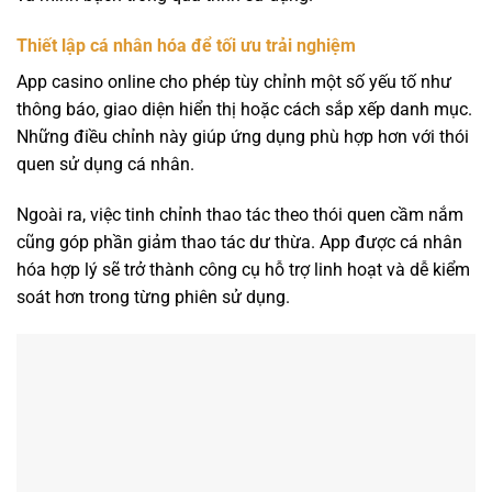
Thiết lập cá nhân hóa để tối ưu trải nghiệm
App casino online cho phép tùy chỉnh một số yếu tố như
thông báo, giao diện hiển thị hoặc cách sắp xếp danh mục.
Những điều chỉnh này giúp ứng dụng phù hợp hơn với thói
quen sử dụng cá nhân.
Ngoài ra, việc tinh chỉnh thao tác theo thói quen cầm nắm
cũng góp phần giảm thao tác dư thừa. App được cá nhân
hóa hợp lý sẽ trở thành công cụ hỗ trợ linh hoạt và dễ kiểm
soát hơn trong từng phiên sử dụng.