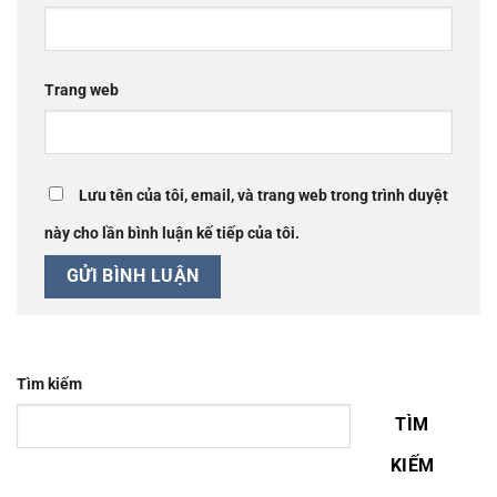
Trang web
Lưu tên của tôi, email, và trang web trong trình duyệt
này cho lần bình luận kế tiếp của tôi.
Tìm kiếm
TÌM
KIẾM