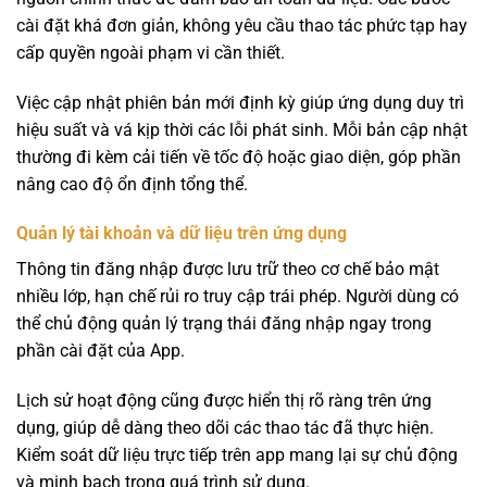
cài đặt khá đơn giản, không yêu cầu thao tác phức tạp hay
cấp quyền ngoài phạm vi cần thiết.
Việc cập nhật phiên bản mới định kỳ giúp ứng dụng duy trì
hiệu suất và vá kịp thời các lỗi phát sinh. Mỗi bản cập nhật
thường đi kèm cải tiến về tốc độ hoặc giao diện, góp phần
nâng cao độ ổn định tổng thể.
Quản lý tài khoản và dữ liệu trên ứng dụng
Thông tin đăng nhập được lưu trữ theo cơ chế bảo mật
nhiều lớp, hạn chế rủi ro truy cập trái phép. Người dùng có
thể chủ động quản lý trạng thái đăng nhập ngay trong
phần cài đặt của App.
Lịch sử hoạt động cũng được hiển thị rõ ràng trên ứng
dụng, giúp dễ dàng theo dõi các thao tác đã thực hiện.
Kiểm soát dữ liệu trực tiếp trên app mang lại sự chủ động
và minh bạch trong quá trình sử dụng.