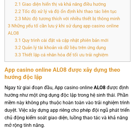
2.1
Giao diện hiển thị và khả năng điều hướng
2.2
Tốc độ xử lý và độ ổn định khi thao tác liên tục
2.3
Mức độ tương thích với nhiều thiết bị thông minh
3
Những yếu tố cần lưu ý khi sử dụng app casino online
ALO8
3.1
Quy trình cài đặt và cập nhật phiên bản mới
3.2
Quản lý tài khoản và dữ liệu trên ứng dụng
3.3
Thiết lập cá nhân hóa để tối ưu trải nghiệm
App casino online ALO8 được xây dựng theo
hướng độc lập
Ngay từ giai đoạn đầu, App casino online
ALO8
được định
hướng như một ứng dụng độc lập trong hệ sinh thái. Phần
mềm này không phụ thuộc hoàn toàn vào trải nghiệm trình
duyệt. Việc xây dựng app riêng cho phép đội ngũ phát triển
chủ động kiểm soát giao diện, luồng thao tác và khả năng
mở rộng tính năng.