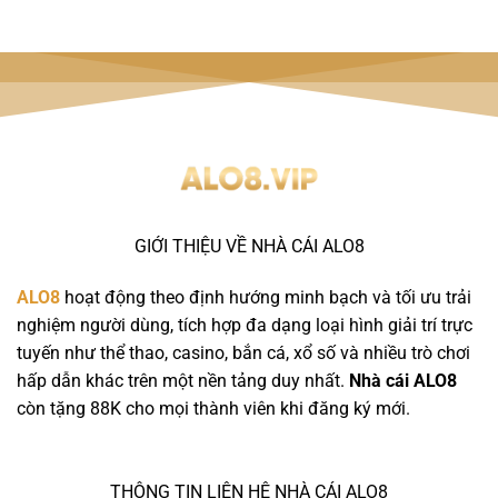
GIỚI THIỆU VỀ NHÀ CÁI ALO8
ALO8
hoạt động theo định hướng minh bạch và tối ưu trải
nghiệm người dùng, tích hợp đa dạng loại hình giải trí trực
tuyến như thể thao, casino, bắn cá, xổ số và nhiều trò chơi
hấp dẫn khác trên một nền tảng duy nhất.
Nhà cái ALO8
còn tặng 88K cho mọi thành viên khi đăng ký mới.
THÔNG TIN LIÊN HỆ NHÀ CÁI ALO8